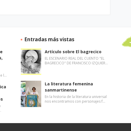
Entradas más vistas
de
Artículo sobre El bagrecico
s,
EL ESCENARIO REAL DEL CUENTO "EL
BAGRECICO" DE FRANCISCO IZQUIER…
de l…
La literatura femenina
ica
sanmartinense
En la historia de la literatura universal
os
nos encontramos con personajes f…
a
…