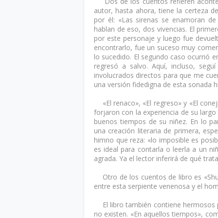
Dos de los cuentos refieren aconte
autor, hasta ahora, tiene la certeza de
por él:
«
Las sirenas se enamoran de 
hablan de eso, dos vivencias. El prim
por este personaje y luego fue devuel
encontrarlo, fue un suceso muy comen
lo sucedido. El segundo caso ocurrió e
regresó a salvo. Aquí, incluso, segu
involucrados directos para que me cuen
una versión fidedigna de esta sonada h
«
El renaco
»
,
«
El regreso
»
y
«
El conej
forjaron con la experiencia de su largo
buenos tiempos de su niñez. En lo par
una creación literaria de primera, esp
himno que reza:
«
lo imposible es posib
es ideal para contarla o leerla a un 
agrada. Ya el lector inferirá de qué trata
Otro de los cuentos de libro es
«
Sh
entre esta serpiente venenosa y el ho
El libro también contiene hermosos 
no existen.
«
En aquellos tiempos
»
, com