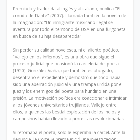
Premiada y traducida al inglés y al italiano, publica "El
corrido de Dante" (2007). Llamada también la novela de
la imaginación: "Un inmigrante mexicano ilegal se
aventura por todo el territorio de USA en una furgoneta
en busca de su hija desaparecida".
Sin perder su calidad novelesca, ni el aliento poético,
"Vallejo en los infiernos", es una obra que sigue el
proceso judicial que ocasionó la carcelería del poeta
(1920). González Viaña, que también es abogado,
desentrañó el expediente y demostró que todo había
sido una aberración judicial y una trampa urdida por el
juez y los enemigos del poeta para hundirlo en una
prisión. La motivación política era coaccionar e intimidar
a los jóvenes universitarios trujillanos, Vallejo entre
ellos, a quienes las bestial explotación de los indios y
campesinos habían llevado a protestas revolucionarias.
Si retornaba el poeta, solo le esperaba la cárcel. Ante la
denuncia, la Corte Suprema inició una investigación: