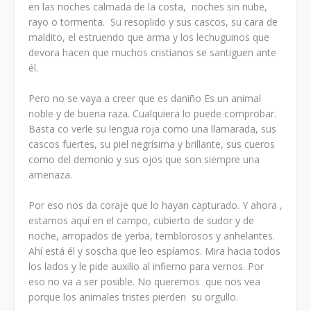
en las noches calmada de la costa, noches sin nube,
rayo o tormenta. Su resoplido y sus cascos, su cara de
maldito, el estruendo que arma y los lechuguinos que
devora hacen que muchos cristianos se santiguen ante
él.
Pero no se vaya a creer que es daniño Es un animal
noble y de buena raza. Cualquiera lo puede comprobar.
Basta co verle su lengua roja como una llamarada, sus
cascos fuertes, su piel negrísima y brillante, sus cueros
como del demonio y sus ojos que son siempre una
amenaza.
Por eso nos da coraje que lo hayan capturado. Y ahora ,
estamos aquí en el campo, cubierto de sudor y de
noche, arropados de yerba, temblorosos y anhelantes.
Ahí está él y soscha que leo espíamos. Mira hacia todos
los lados y le pide auxilio al infierno para vernos. Por
eso no va a ser posible. No queremos que nos vea
porque los animales tristes pierden su orgullo.