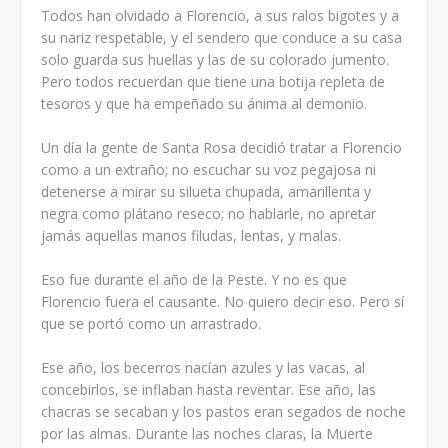
Todos han olvidado a Florencio, a sus ralos bigotes y a
su nariz respetable, y el sendero que conduce a su casa
solo guarda sus huellas y las de su colorado jumento.
Pero todos recuerdan que tiene una botija repleta de
tesoros y que ha empeñado su ánima al demonio.
Un día la gente de Santa Rosa decidió tratar a Florencio
como a un extraño; no escuchar su voz pegajosa ni
detenerse a mirar su silueta chupada, amarillenta y
negra como plátano reseco; no hablarle, no apretar
jamás aquellas manos filudas, lentas, y malas.
Eso fue durante el año de la Peste. Y no es que
Florencio fuera el causante. No quiero decir eso. Pero sí
que se portó como un arrastrado.
Ese año, los becerros nacían azules y las vacas, al
concebirlos, se inflaban hasta reventar. Ese año, las
chacras se secaban y los pastos eran segados de noche
por las almas. Durante las noches claras, la Muerte