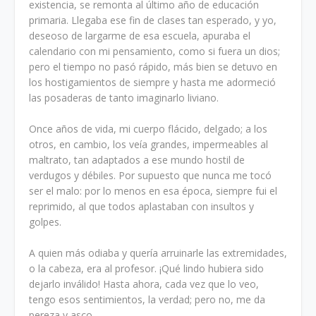
existencia, se remonta al último año de educación
primaria. Llegaba ese fin de clases tan esperado, y yo,
deseoso de largarme de esa escuela, apuraba el
calendario con mi pensamiento, como si fuera un dios;
pero el tiempo no pasó rápido, más bien se detuvo en
los hostigamientos de siempre y hasta me adormeció
las posaderas de tanto imaginarlo liviano.
Once años de vida, mi cuerpo flácido, delgado; a los
otros, en cambio, los veía grandes, impermeables al
maltrato, tan adaptados a ese mundo hostil de
verdugos y débiles. Por supuesto que nunca me tocó
ser el malo: por lo menos en esa época, siempre fui el
reprimido, al que todos aplastaban con insultos y
golpes.
A quien más odiaba y quería arruinarle las extremidades,
o la cabeza, era al profesor. ¡Qué lindo hubiera sido
dejarlo inválido! Hasta ahora, cada vez que lo veo,
tengo esos sentimientos, la verdad; pero no, me da
pereza y asco.