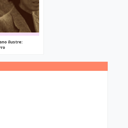
ano ilustre:
yro