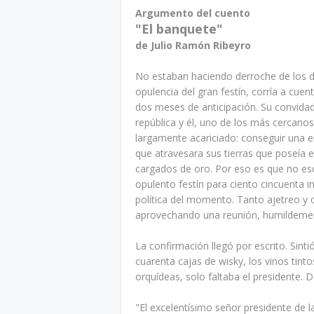
Argumento del cuento
"El banquete"
de Julio Ramón Ribeyro
No estaban haciendo derroche de los di
opulencia del gran festín, corría a cu
dos meses de anticipación. Su convida
república y él, uno de los más cercanos
largamente acariciado: conseguir una e
que atravesara sus tierras que poseía 
cargados de oro. Por eso es que no esc
opulento festín para ciento cincuenta in
política del momento. Tanto ajetreo y cas
aprovechando una reunión, humildement
La confirmación llegó por escrito. Sint
cuarenta cajas de wisky, los vinos tin
orquídeas, solo faltaba el presidente. 
"El excelentísimo señor presidente de la 