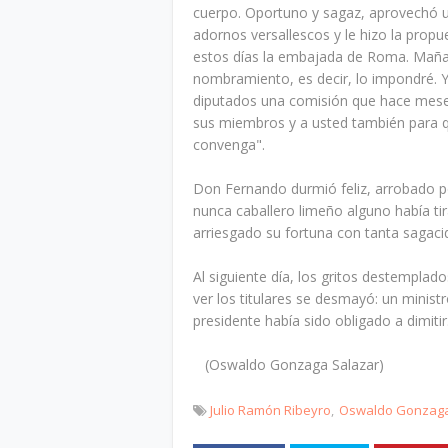
cuerpo. Oportuno y sagaz, aprovechó u
adornos versallescos y le hizo la prop
estos días la embajada de Roma. Maña
nombramiento, es decir, lo impondré. Y e
diputados una comisión que hace meses
sus miembros y a usted también para q
convenga".
Don Fernando durmió feliz, arrobado po
nunca caballero limeño alguno había tir
arriesgado su fortuna con tanta sagaci
Al siguiente día, los gritos destemplad
ver los titulares se desmayó: un minist
presidente había sido obligado a dimitir
(Oswaldo Gonzaga Salazar)
Julio Ramón Ribeyro
Oswaldo Gonzaga