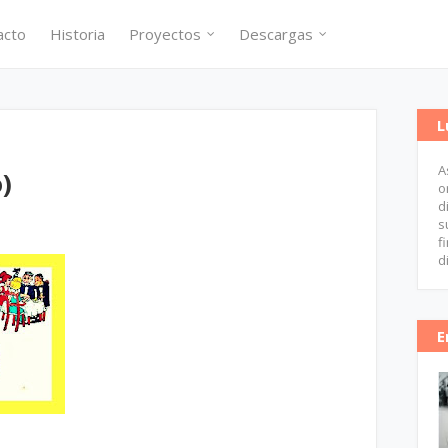
acto
Historia
Proyectos
Descargas
L
A
)
o
d
s
f
d
E