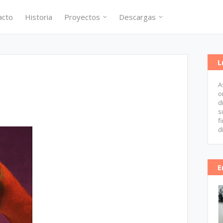
acto
Historia
Proyectos
Descargas
L
A
o
d
s
f
d
E