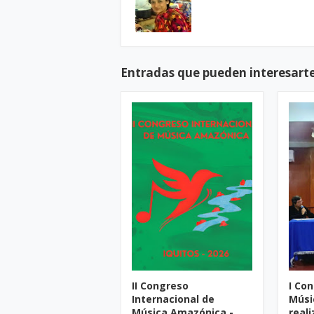
Entradas que pueden interesart
II Congreso
I Co
Internacional de
Músi
Música Amazónica -
reali