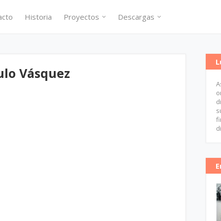
acto
Historia
Proyectos
Descargas
L
ulo Vásquez
A
o
d
s
f
d
E