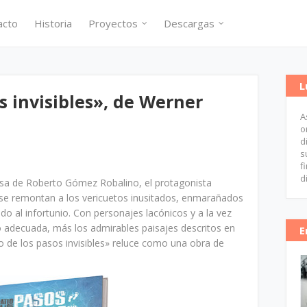
acto
Historia
Proyectos
Descargas
L
os invisibles», de Werner
A
o
d
s
f
d
 casa de Roberto Gómez Robalino, el protagonista
 se remontan a los vericuetos inusitados, enmarañados
o al infortunio. Con personajes lacónicos y a la vez
nso adecuada, más los admirables paisajes descritos en
E
io de los pasos invisibles» reluce como una obra de