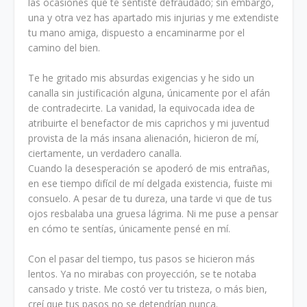
las ocasiones que te sentiste defraudado; sin embargo,
una y otra vez has apartado mis injurias y me extendiste
tu mano amiga, dispuesto a encaminarme por el
camino del bien.
Te he gritado mis absurdas exigencias y he sido un
canalla sin justificación alguna, únicamente por el afán
de contradecirte. La vanidad, la equivocada idea de
atribuirte el benefactor de mis caprichos y mi juventud
provista de la más insana alienación, hicieron de mí,
ciertamente, un verdadero canalla.
Cuando la desesperación se apoderó de mis entrañas,
en ese tiempo difícil de mí delgada existencia, fuiste mi
consuelo. A pesar de tu dureza, una tarde vi que de tus
ojos resbalaba una gruesa lágrima. Ni me puse a pensar
en cómo te sentías, únicamente pensé en mí.
Con el pasar del tiempo, tus pasos se hicieron más
lentos. Ya no mirabas con proyección, se te notaba
cansado y triste. Me costó ver tu tristeza, o más bien,
creí que tus pasos no se detendrían nunca.