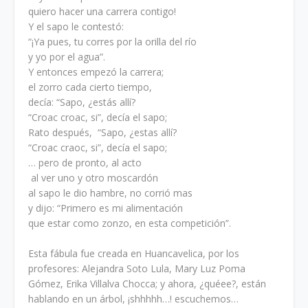
quiero hacer una carrera contigo!
Y el sapo le contestó:
“¡Ya pues, tu corres por la orilla del río
y yo por el agua”.
Y entonces empezó la carrera;
el zorro cada cierto tiempo,
decía: “Sapo, ¿estás allí?
“Croac croac, si”, decía el sapo;
Rato después, “Sapo, ¿estas allí?
“Croac craoc, si”, decía el sapo;
… pero de pronto, al acto
al ver uno y otro moscardón
al sapo le dio hambre, no corrió mas
y dijo: “Primero es mi alimentación
que estar como zonzo, en esta competición”.
Esta fábula fue creada en Huancavelica, por los
profesores: Alejandra Soto Lula, Mary Luz Poma
Gómez, Erika Villalva Chocca; y ahora, ¿quéee?, están
hablando en un árbol, ¡shhhhh…! escuchemos…