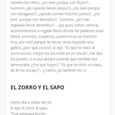
ustedes los niños, ¿no leen porque son flojos?...
hummm ¿de repente tienen piojos?), ¿no leen porque
son haraganes?, ¿quizás comen muchos panes?, ¿no
leen porque son aburridos?, hummm, ¿les han
regalado libros divertidos?… (¡ya pues señor, señora,
acostúmbrense a regalar libros donde las palabras sean
fiesta, emoción, suspenso, ¡usted no es un menso!)
Hoy, por este parque de letras venía huyendo una
gallina, ¿por qué corres?, le dije. “Es que he visto al
zorro bocón, mejor me escondo en un rincón”, me dijo.
De pronto, vi a una abejita volando que también iba
apresurada: ¿Por qué huyes?, “Es que he visto un sapo,
de él me escapo”… y cierto, yo también los vi:
EL ZORRO Y EL SAPO
Cierto día a orillas del río
le dijo el zorro al sapo:
“Oye simisapa bocón