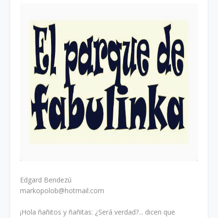
Edgard Bendezú
markopolob@hotmail.com
¡Hola ñañitos y ñañitas: ¿Será verdad?... dicen que