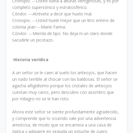
Cronopio. ―Usted vuela a alturas vertiginosas, y es por
completo supersónico y estratosférico.
Cóndor. ―Atrévete a decir que huelo mal.
Cronopio. ―Usted huele mejor que un litro entero de
colonia jean ―Marie Farina.
Cóndor. ―Mierda de tipo. No deja ni un claro donde
sacudirle un picotazo.
Historia verídica
A un señor se le caen al suelo los anteojos, que hacen
un ruido terrible al chocar con las baldosas. El señor se
agacha afligidísimo porque los cristales de anteojos
cuestan muy caros, pero descubre con asombro que
por milagro no se le han roto.
Ahora este señor se siente profundamente agradecido,
y comprende que lo ocurrido vale por una advertencia
amistosa, de modo que se encamina a una casa de
óptica y adquiere en seguida un estuche de cuero