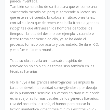
parece inventada.
También se ha dicho de su literatura que es como una
“cachetada metafísica” porque sorprende al lector: sin
que este se dé cuenta, lo coloca en situaciones tales,
con tal sutileza que de repente se halla frente a grandes
incógnitas que atraviesan los hombres de todos los
tiempos –la idea del destino por ejemplo–, cuando el
lector toma conciencia de ello, ya se ha dado el
proceso, tomado por asalto y trasmutado. Se da el K.O.
y eso fue el “último round”.
Toda su obra revela un incansable espíritu de
renovación no solo en los temas sino también en las
técnicas literarias.
No le huye a las grandes interrogantes. Se impuso la
tarea de develar la realidad sumergiéndose por debajo
de lo puramente sensible. Lo vemos en “Rayuela” donde
echa abajo las formas usuales de los géneros literarios.
Usa del absurdo, la ironía, el humor para criticar la
ficción inauténtica y mentirosa. “En mis escritos –dijo–