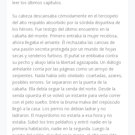
leer los últimos capítulos.
Su cabeza descansaba cómodamente en el terciopelo
del alto respaldo absorbido por la sórdida disyuntiva de
los héroes. Fue testigo del último encuentro en la
cabaña del monte. Primero entraba la mujer recelosa,
ahora llegaba el amante. Él rechazaba las caricias de
una pasión secreta protegida por un mundo de hojas
secas y senderos furtivos. El puñal se entibiaba contra
su pecho y abajo latía la libertad agazapada. Un diálogo
anhelante corría por las páginas como un arroyo de
serpientes. Nada había sido olvidado: coartadas, azares,
posibles errores. Se separaron en la puerta de la
cabaña. Ella debía seguir la senda del norte. Desde la
senda opuesta él se volvió un instante para verla correr
con el pelo suelto. Entre la bruma malva del crepúsculo
llegó a la casa. Los perros no debían ladrar y no
ladraron. El mayordomo no estaría a esa hora y no
estaba. Subió los tres peldaños y entró: nadie en la
primera habitación, nadie en la segunda. Luego la