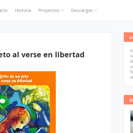
acto
Historia
Proyectos
Descargas
L
A
eto al verse en libertad
o
d
s
f
d
E