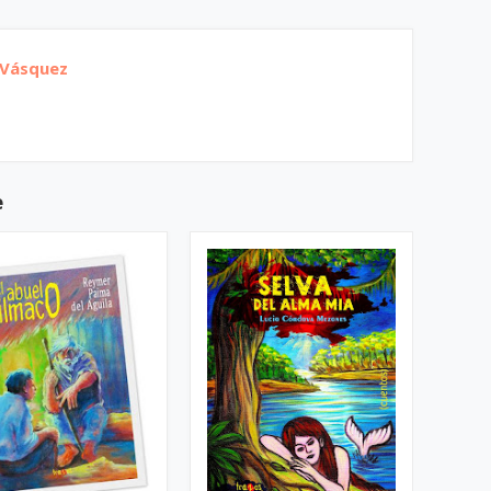
 Vásquez
e