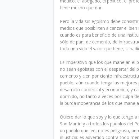
médico, el abogado, el político, el pro
tiene mucho que dar.
Pero la vida sin egoísmo debe consistir
medios que posibiliten alcanzar el bien 
cuando es para beneficio de una instit
sólo de pan, de cemento, de infraestr
toda una vida el valor que tiene, si nadi
Es imperativo que los que manejan el 
no sean egoístas con el despertar del 
cemento y cien por ciento infraestructu
pueblo, aún cuando tenga las mejores 
desarrollo comercial y económico, y ca
dormido, no tanto a veces por culpa de
la burda inoperancia de los que manej
Quiero dar lo que soy y lo que tengo a
San Martín y a todos los pueblos del P
un pueblo que lee, no es peligroso, per
injusticia; es advertido contra todo me