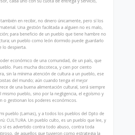
fesor, cada uno con su cuota de entrega y servicio,
 también en recibir, no dinero únicamente, pero sí los
material. Una gestión facilitada a alguien no es malo,
ución; para beneficio de un pueblo que tiene hambre no
uctura; un pueblo como león dormido puede guardarlo
e lo despierta.
poder económico de una comunidad, de un país, que
pueblo. Pues mucha discoteca, y cien por ciento
ra, sin la mínima atención de cultura a un pueblo, ese
pistas del mundo; aún cuando tenga el mejor
rece de una buena alimentación cultural, será siempre
l mismo pueblo, sino por la negligencia, el egoísmo y
an o gestionan los poderes económicos.
 mi pueblo (Lamas), y a todos los pueblos del Dpto de
erú: CULTURA. Un pueblo culto, es un pueblo que lee, y
o sí es advertido contra todo abuso, contra toda
ntiroso, de aquellos que tuvieron como estrategia la