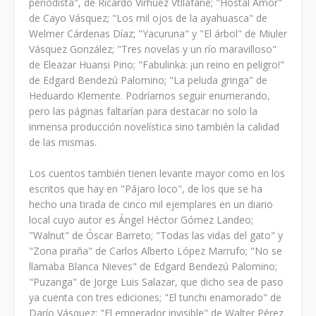
periodista", de Ricardo Vírhuez Vtllafane; "Hostal Amor"
de Cayo Vásquez; "Los mil ojos de la ayahuasca" de
Welmer Cárdenas Díaz; "Yacuruna" y "El árbol" de Miuler
Vásquez González; "Tres novelas y un río maravilloso"
de Eleazar Huansi Pino; "Fabulinka: ¡un reino en peligro!"
de Edgard Bendezú Palomino; "La peluda gringa" de
Heduardo Klemente. Podríamos seguir enumerando,
pero las pá­ginas faltarían para destacar no solo la
inmensa producción novelística sino también la calidad
de las mismas.
Los cuentos también tienen levante mayor como en los
escritos que hay en "Pájaro loco", de los que se ha
hecho una tirada de cinco mil ejemplares en un diario
local cuyo autor es Ángel Héctor Gómez Landeo;
"Walnut" de Óscar Barreto; "Todas las vidas del gato" y
"Zona piraña" de Carlos Alberto López Marrufo; "No se
llamaba Blanca Nieves" de Edgard Bendezú Palomino;
"Puzanga" de Jorge Luis Salazar, que dicho sea de paso
ya cuenta con tres ediciones; "El tunchi enamorado" de
Darío Vásquez; "El emperador invi­sible" de Walter Pérez