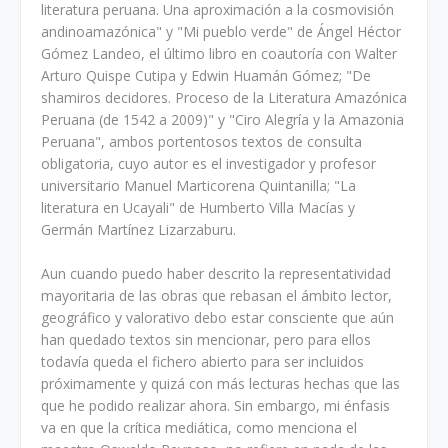
literatura peruana. Una aproximación a la cosmovisión
andinoamazónica" y "Mi pueblo verde" de Ángel Héc­tor
Gómez Landeo, el último libro en coautoría con Walter
Arturo Quispe Cutipa y Edwin Huamán Gómez; "De
shamiros decidores. Proceso de la Literatura Amazónica
Peruana (de 1542 a 2009)" y "Ciro Alegría y la Amazonia
Peruana", ambos portentosos textos de consulta
obligatoria, cuyo autor es el investigador y profesor
universitario Manuel Marticorena Quintanilla; "La
literatura en Ucayali" de Humberto Villa Macías y
Germán Martínez Lizarzaburu.
Aun cuando puedo haber descrito la representatividad
mayoritaria de las obras que re­basan el ámbito lector,
geográfico y valorativo debo estar consciente que aún
han queda­do textos sin mencionar, pero para ellos
todavía queda el fichero abierto para ser incluidos
próximamente y quizá con más lecturas hechas que las
que he podido realizar ahora. Sin embargo, mi énfasis
va en que la crítica mediática, como menciona el