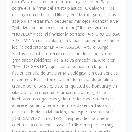
extraña y estilizada pero hermosa garza ribereña y
sobre ella la fir­ma del artista plástico "C CalvoA1". Me
detengo en el título del libro y leo "Mal de gente", más
abajo y en letras muy pequeñas mis ojos alcanzan a ver
"(Motivos del amazonas peruano)" línea seguida dice
"NOVELA" y casi al finalizar la portada "ARTURO BURGA
FREITAS". Ya en la solapa, en la parte superior se puede
leer la dedicatoria: "En AYAHUASCA", Arturo Burga
Freitas nos había ofrecido una serie de visiones, con
gran sabor folklórico, de la selva amazónica. Ahora en
"MAL DE GENTE", aquel sabor se acentúa bajo la
ficción sencilla de una trama sicológica, sin estridencias
ni vértigos. Es la interpretación de un estado de alma
creado por el paisaje, visto en quietud de hondura y en
silencio de fecundidad. El ambiente, al margen de
lumbraradas cegadoras y de truculencias torrentosas,
aparece ganando para el hombre desencantado y
entristecido de la civilización, una esperanza nueva..."
JOSÉ GÁLVEZ2 Lima, 1943. Después de una viñeta
continúa la otra dedicatoria: "Su libro me parece muy
bien; es la selva vista desde adentro y por un artista