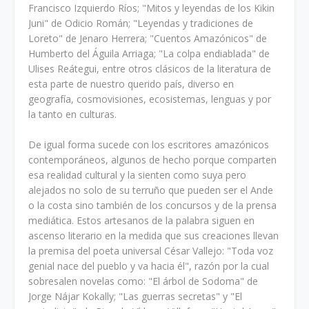
Francisco Izquierdo Ríos; "Mitos y leyendas de los Kikin
Juni" de Odicio Román; "Leyendas y tradiciones de
Loreto" de Jenaro Herrera; "Cuentos Amazónicos" de
Hum­berto del Águila Arriaga; "La colpa endiablada" de
Ulises Reátegui, entre otros clásicos de la literatura de
esta parte de nuestro querido país, diverso en
geografía, cosmovisiones, ecosistemas, lenguas y por
la tanto en culturas.
De igual forma sucede con los escritores amazónicos
contemporáneos, algunos de he­cho porque comparten
esa realidad cultural y la sienten como suya pero
alejados no solo de su terruño que pueden ser el Ande
o la costa sino también de los concursos y de la prensa
mediática. Estos artesanos de la palabra siguen en
ascenso literario en la medida que sus creaciones llevan
la premisa del poeta universal César Vallejo: "Toda voz
genial nace del pueblo y va hacia él", razón por la cual
sobresalen novelas como: "El árbol de Sodoma" de
Jorge Nájar Kokally; "Las guerras secretas" y "El