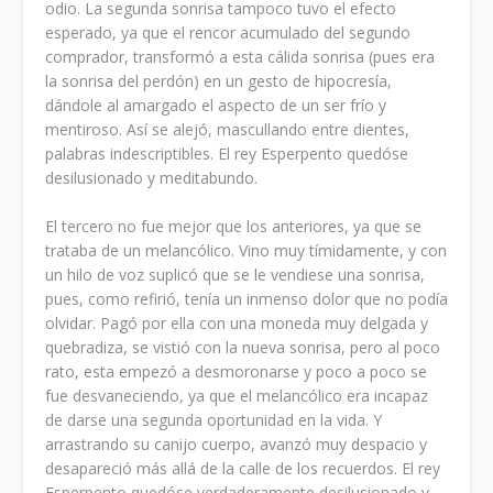
odio. La segunda sonrisa tampoco tuvo el efecto
esperado, ya que el rencor acumulado del segundo
comprador, transformó a esta cálida sonrisa (pues era
la sonrisa del perdón) en un gesto de hipocresía,
dándole al amargado el aspecto de un ser frío y
mentiroso. Así se alejó, mascullando entre dientes,
palabras indescriptibles. El rey Esperpento quedóse
desilusionado y meditabundo.
El tercero no fue mejor que los anteriores, ya que se
trataba de un melancólico. Vino muy tímidamente, y con
un hilo de voz suplicó que se le vendiese una sonrisa,
pues, como refirió, tenía un inmenso dolor que no podía
olvidar. Pagó por ella con una moneda muy delgada y
quebradiza, se vistió con la nueva sonrisa, pero al poco
rato, esta empezó a desmoronarse y poco a poco se
fue desvaneciendo, ya que el melancólico era incapaz
de darse una segunda oportunidad en la vida. Y
arrastrando su canijo cuerpo, avanzó muy despacio y
desapareció más allá de la calle de los recuerdos. El rey
Esperpento quedóse verdaderamente desilusionado y