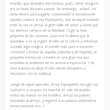
mundo, que deseaba una sonrisa, pues, como aseguró,
era un buen día para sonreír. Sin embargo, -aclaró- no
tenía dinero para pagarla. Conmovióle la inocencia de
aquella criatura al rey Esperpento, que en aquel instante
todo su ser se arrojó al gran valle del amor y corrió por
los eternos campos de la felicidad. Cogió la más
pequeña de las sonrisas -pues era la última que le
quedaba- y se la regaló. El niño se la colocó y entonces
sucedió algo mágico, el sonido más puro e inocente
comenzó a brotar de aquella criaturita y de repente, la
pequeña sonrisa se convirtió en una gran risa que
inundaba el ambiente de un aroma a esperanza. Y de
esta manera se alejó el niño dando brinquitos a
mezclarse con la multitud.
Luego de aquel episodio, el rey Esperpento recogió sus
cacharros y se puso en marcha. Al salir del pueblo,
metió las manos en los bolsillos, arrojó las pobres
monedas al arroyo, y regresó a su palacio sintiéndose
inmensamente rico. //