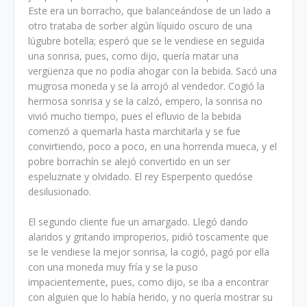
Este era un borracho, que balanceándose de un lado a
otro trataba de sorber algún líquido oscuro de una
lúgubre botella; esperó que se le vendiese en seguida
una sonrisa, pues, como dijo, quería matar una
vergüenza que no podía ahogar con la bebida. Sacó una
mugrosa moneda y se la arrojó al vendedor. Cogió la
hermosa sonrisa y se la calzó, empero, la sonrisa no
vivió mucho tiempo, pues el efluvio de la bebida
comenzó a quemarla hasta marchitarla y se fue
convirtiendo, poco a poco, en una horrenda mueca, y el
pobre borrachín se alejó convertido en un ser
espeluznate y olvidado. El rey Esperpento quedóse
desilusionado.
El segundo cliente fue un amargado. Llegó dando
alaridos y gritando improperios, pidió toscamente que
se le vendiese la mejor sonrisa, la cogió, pagó por ella
con una moneda muy fría y se la puso
impacientemente, pues, como dijo, se iba a encontrar
con alguien que lo había herido, y no quería mostrar su