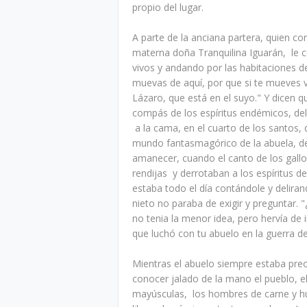
propio del lugar.
A parte de la anciana partera, quien co
materna doña Tranquilina Iguarán, le c
vivos y andando por las habitaciones de 
muevas de aquí, por que si te mueves va 
Lázaro, que está en el suyo." Y dicen q
compás de los espíritus endémicos, del j
a la cama, en el cuarto de los santos,
mundo fantasmagórico de la abuela, de 
amanecer, cuando el canto de los gallos
rendijas y derrotaban a los espíritus d
estaba todo el día contándole y deliran
nieto no paraba de exigir y preguntar. 
no tenia la menor idea, pero hervía de
que luchó con tu abuelo en la guerra d
Mientras el abuelo siempre estaba preo
conocer jalado de la mano el pueblo, el
mayúsculas, los hombres de carne y hu