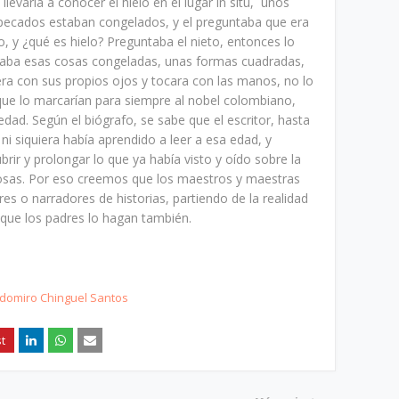
llevaría a conocer el hielo en el lugar in situ, unos
pecados estaban congelados, y el preguntaba que era
o, y ¿qué es hielo? Preguntaba el nieto, entonces lo
taba esas cosas congeladas, unas formas cuadradas,
iera con sus propios ojos y tocara con las manos, no lo
 que lo marcarían para siempre al nobel colombiano,
edad. Según el biógrafo, se sabe que el escritor, hasta
ni siquiera había aprendido a leer a esa edad, y
brir y prolongar lo que ya había visto y oído sobre la
 cosas. Por eso creemos que los maestros y maestras
s o narradores de historias, partiendo de la realidad
 que los padres lo hagan también.
domiro Chinguel Santos