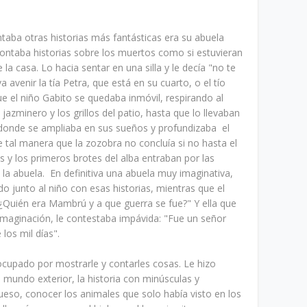
ntaba otras historias más fantásticas era su abuela
ontaba historias sobre los muertos como si estuvieran
la casa. Lo hacia sentar en una silla y le decía "no te
avenir la tía Petra, que está en su cuarto, o el tío
ue el niño Gabito se quedaba inmóvil, respirando al
azminero y los grillos del patio, hasta que lo llevaban
 donde se ampliaba en sus sueños y profundizaba el
tal manera que la zozobra no concluía si no hasta el
 y los primeros brotes del alba entraban por las
e la abuela. En definitiva una abuela muy imaginativa,
do junto al niño con esas historias, mientras que el
"¿Quién era Mambrú y a que guerra se fue?" Y ella que
 imaginación, le contestaba impávida: "Fue un señor
e los mil días".
cupado por mostrarle y contarles cosas. Le hizo
 mundo exterior, la historia con minúsculas y
eso, conocer los animales que solo había visto en los