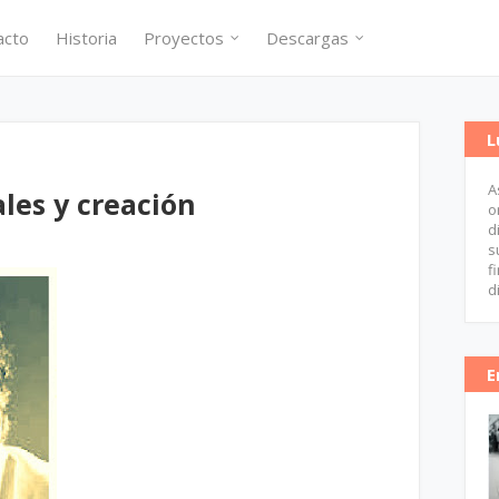
acto
Historia
Proyectos
Descargas
L
A
les y creación
o
d
s
f
d
E