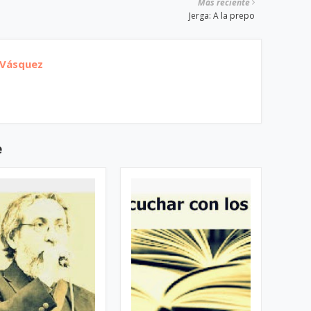
Más reciente
Jerga: A la prepo
 Vásquez
e