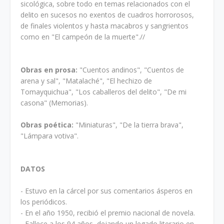
sicológica, sobre todo en temas relacionados con el
delito en sucesos no exentos de cuadros horrorosos,
de finales violentos y hasta macabros y sangrientos
como en "El campeón de la muerte".//
Obras en prosa:
"Cuentos andinos", "Cuentos de
arena y sal", "Matalaché", "El hechizo de
Tomayquichua", "Los caballeros del delito", "De mi
casona" (Memorias).
Obras poética:
"Miniaturas", "De la tierra brava",
"Lámpara votiva".
DATOS
- Estuvo en la cárcel por sus comentarios ásperos en
los periódicos.
- En el año 1950, recibió el premio nacional de novela.
- Fallece a los 94 años, dejando un legado literario en