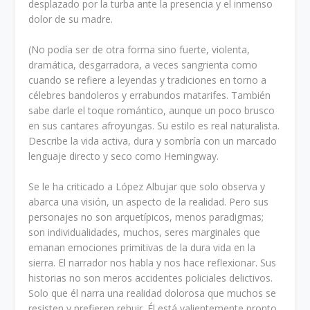
desplazado por la turba ante la presencia y el inmenso
dolor de su madre.
(No podía ser de otra forma sino fuerte, violenta,
dramática, desgarradora, a veces sangrienta como
cuando se refiere a leyendas y tradiciones en torno a
célebres bandoleros y errabundos matarifes. También
sabe darle el toque romántico, aunque un poco brusco
en sus cantares afroyungas. Su estilo es real naturalista.
Describe la vida activa, dura y sombría con un marcado
lenguaje directo y seco como Hemingway.
Se le ha criticado a López Albujar que solo observa y
abarca una visión, un aspecto de la realidad. Pero sus
personajes no son arquetípicos, menos paradigmas;
son individualidades, muchos, seres marginales que
emanan emociones primitivas de la dura vida en la
sierra. El narrador nos habla y nos hace reflexionar. Sus
historias no son meros accidentes policiales delictivos.
Solo que él narra una realidad dolorosa que muchos se
resisten y prefieren rehuir. Él está valientemente pronto