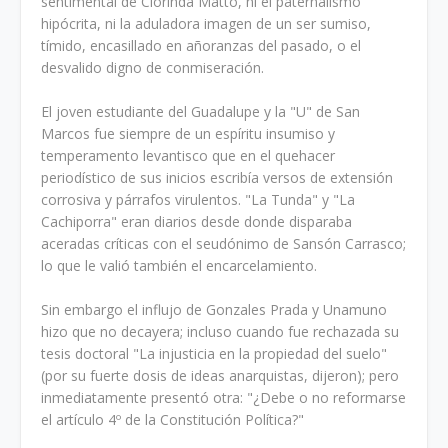
sentimental de Clorinda Matto, ni el paternalismo
hipócrita, ni la aduladora imagen de un ser sumiso,
tímido, encasillado en añoranzas del pasado, o el
desvalido digno de conmiseración.
El joven estudiante del Guadalupe y la "U" de San
Marcos fue siempre de un espíritu insumiso y
temperamento levantisco que en el quehacer
periodístico de sus inicios escribía versos de extensión
corrosiva y párrafos virulentos. "La Tunda" y "La
Cachiporra" eran diarios desde donde disparaba
aceradas críticas con el seudónimo de Sansón Carrasco;
lo que le valió también el encarcelamiento.
Sin embargo el influjo de Gonzales Prada y Unamuno
hizo que no decayera; incluso cuando fue rechazada su
tesis doctoral "La injusticia en la propiedad del suelo"
(por su fuerte dosis de ideas anarquistas, dijeron); pero
inmediatamente presentó otra: "¿Debe o no reformarse
el artículo 4º de la Constitución Política?"