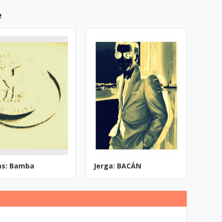
e
as: Bamba
Jerga: BACÁN