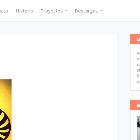
acto
Historia
Proyectos
Descargas
L
A
o
d
s
f
d
E