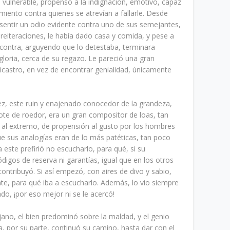
vulnerable, propenso a la indignación, emotivo, capaz
miento contra quienes se atrevían a fallarle. Desde
sentir un odio evidente contra uno de sus semejantes,
reiteraciones, le había dado casa y comida, y pese a
 contra, arguyendo que lo detestaba, terminara
gloria, cerca de su regazo. Le pareció una gran
iticastro, en vez de encontrar genialidad, únicamente
vez, este ruin y enajenado conocedor de la grandeza,
mote de roedor, era un gran compositor de loas, tan
vo al extremo, de propensión al gusto por los hombres
e sus analogías eran de lo más patéticas, tan poco
a este prefirió no escucharlo, para qué, si su
 códigos de reserva ni garantías, igual que en los otros
ontribuyó. Si así empezó, con aires de divo y sabio,
te, para qué iba a escucharlo. Además, lo vio siempre
o, ¡por eso mejor ni se le acercó!
ejano, el bien predominó sobre la maldad, y el genio
ia, por su parte, continuó su camino, hasta dar con el