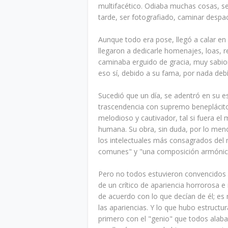
multifacético. Odiaba muchas cosas, se
tarde, ser fotografiado, caminar despaci
Aunque todo era pose, llegó a calar en
llegaron a dedicarle homenajes, loas, 
caminaba erguido de gracia, muy sabio
eso sí, debido a su fama, por nada deb
Sucedió que un día, se adentró en su esp
trascendencia con supremo beneplácito
melodioso y cautivador, tal si fuera el
humana. Su obra, sin duda, por lo meno
los intelectuales más consagrados del m
comunes" y "una composición armónica 
Pero no todos estuvieron convencidos d
de un crítico de apariencia horrorosa e
de acuerdo con lo que decían de él; es 
las apariencias. Y lo que hubo estructu
primero con el "genio" que todos alab