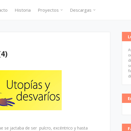
acto
Historia
Proyectos
Descargas
L
A
(4)
o
d
s
f
d
E
e se jactaba de ser pulcro, excéntrico y hasta
F