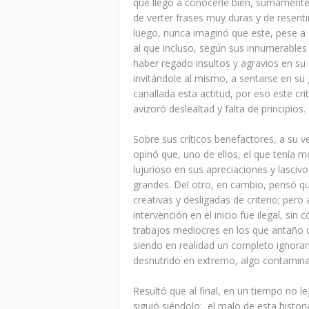
que llegó a conocerle bien, sumamente 
de verter frases muy duras y de resenti
luego, nunca imaginó que este, pese a 
al que incluso, según sus innumerables 
haber regado insultos y agravios en su
invitándole al mismo, a sentarse en su 
canallada esta actitud, por eso este cr
avizoró deslealtad y falta de principios.
Sobre sus críticos benefactores, a su 
opinó que, uno de ellos, el que tenía 
lujurioso en sus apreciaciones y lasci
grandes. Del otro, en cambio, pensó qu
creativas y desligadas de criterio; pero 
intervención en el inicio fue ilegal, sin
trabajos mediocres en los que antaño c
siendo en realidad un completo ignoran
desnutrido en extremo, algo contaminad
Resultó que al final, en un tiempo no l
siguió siéndolo; el malo de esta histor