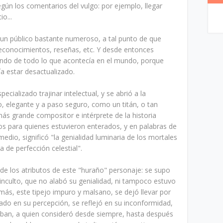
gún los comentarios del vulgo: por ejemplo, llegar
o...
 un público bastante numeroso, a tal punto de que
reconocimientos, reseñas, etc. Y desde entonces
ndo de todo lo que acontecía en el mundo, porque
ía estar desactualizado.
ecializado trajinar intelectual, y se abrió a la
, elegante y a paso seguro, como un titán, o tan
 más grande compositor e intérprete de la historia
s para quienes estuvieron enterados, y en palabras de
edio, significó "la genialidad luminaria de los mortales
de perfección celestial".
e los atributos de este "huraño" personaje: se supo
 inculto, que no alabó su genialidad, ni tampoco estuvo
más, este tipejo impuro y malsano, se dejó llevar por
rado en su percepción, se reflejó en su inconformidad,
aban, a quien consideró desde siempre, hasta después