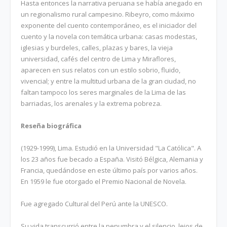
Hasta entonces la narrativa peruana se había anegado en
un regionalismo rural campesino. Ribeyro, como máximo
exponente del cuento contemporáneo, es el iniciador del
cuento y la novela con temática urbana: casas modestas,
iglesias y burdeles, calles, plazas y bares, la vieja
universidad, cafés del centro de Lima y Miraflores,
aparecen en sus relatos con un estilo sobrio, fluido,
vivencial; y entre la multitud urbana de la gran ciudad, no
faltan tampoco los seres marginales de la Lima de las
barriadas, los arenales y la extrema pobreza.
Reseña biográfica
(1929-1999), Lima. Estudió en la Universidad "La Católica". A
los 23 años fue becado a España. Visitó Bélgica, Alemania y
Francia, quedándose en este último país por varios años.
En 1959 le fue otorgado el Premio Nacional de Novela.
Fue agregado Cultural del Perú ante la UNESCO.
Su vida transcurrió entre la penumbra y el silencio, lejos de