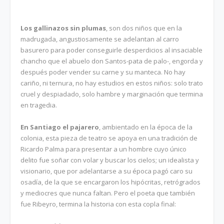
Los gallinazos sin plumas
, son dos niños que en la
madrugada, angustiosamente se adelantan al carro
basurero para poder conseguirle desperdicios al insaciable
chancho que el abuelo don Santos-pata de palo-, engorda y
después poder vender su carne y su manteca. No hay
cariño, ni ternura, no hay estudios en estos niños: solo trato
cruel y despiadado, solo hambre y marginación que termina
en tragedia.
En Santiago el pajarero
, ambientado en la época de la
colonia, esta pieza de teatro se apoya en una tradición de
Ricardo Palma para presentar a un hombre cuyo único
delito fue soñar con volar y buscar los cielos; un idealista y
visionario, que por adelantarse a su época pagó caro su
osadía, de la que se encargaron los hipócritas, retrógrados
y mediocres que nunca faltan. Pero el poeta que también
fue Ribeyro, termina la historia con esta copla final: