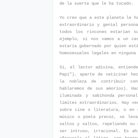
de la suerte que le ha tocado.
Yo creo que a este planeta le h
extraordinario y genial person
todos los rincones estarían s
ejemplo, si nos vamos a un cas
estaría gobernado por quien est
homosexuales legales en ninguna
Sí, el lector adivina, entiend
Papi"), aparte de vaticinar he
la nobleza de contribuir co
hablaremos de sus amoríos). Ha
iluminada y sabihonda persona
límites extraordinarios. Hay ve
sobre cine o literatura, o en 
músico o poeta precoz, se leva
saltos y saltos, repeliendo su 
ser intruso, irracional. Es ah