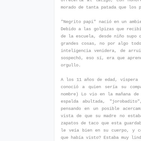
ofrecerla al látigo, con honor
morado de tanta patada que los 
"Negrito papi" nació en un ambi
Debido a las golpizas que recib
de la escuela, desde niño supo 
grandes cosas, no por algo tod
inteligencia venidera, de arru
sospechó, eso sí, era que apren
orgullo.
A los 11 años de edad, víspera 
conoció a quien sería su comp
nombre) Lo vio en la mañana de
espalda abultada, "jorobadito
pensando en un posible acerca
vista de que su madre no estab
zapatos de taco que esta guarda
le veía bien en su cuerpo, y c
que había visto? Estaba muy lin