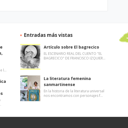
Entradas más vistas
de
Artículo sobre El bagrecico
s,
EL ESCENARIO REAL DEL CUENTO "EL
BAGRECICO" DE FRANCISCO IZQUIER…
de l…
La literatura femenina
ica
sanmartinense
En la historia de la literatura universal
os
nos encontramos con personajes f…
a
…