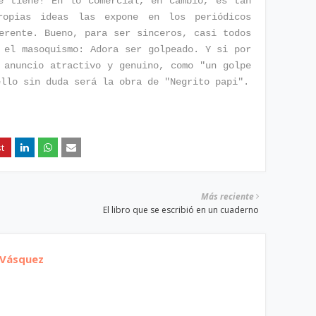
e tiene! En lo comercial, en cambio, es tan
ropias ideas las expone en los periódicos
erente. Bueno, para ser sinceros, casi todos
 el masoquismo: Adora ser golpeado. Y si por
 anuncio atractivo y genuino, como "un golpe
ello sin duda será la obra de "Negrito papi".
Más reciente
El libro que se escribió en un cuaderno
 Vásquez