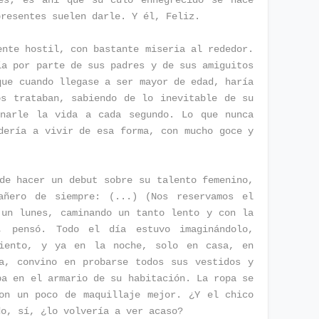
es; es ahí que su culo ennegrecido se hace
presentes suelen darle. Y él, Feliz.
ente hostil, con bastante miseria al rededor.
ía por parte de sus padres y de sus amiguitos
que cuando llegase a ser mayor de edad, haría
os trataban, sabiendo de lo inevitable de su
inarle la vida a cada segundo. Lo que nunca
dería a vivir de esa forma, con mucho goce y
de hacer un debut sobre su talento femenino,
añero de siempre: (...) (Nos reservamos el
 un lunes, caminando un tanto lento y con la
", pensó. Todo el día estuvo imaginándolo,
miento, y ya en la noche, solo en casa, en
a, convino en probarse todos sus vestidos y
ba en el armario de su habitación. La ropa se
on un poco de maquillaje mejor. ¿Y el chico
do, sí, ¿lo volvería a ver acaso?