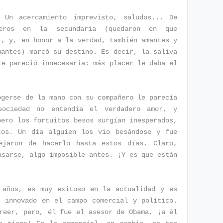
Un acercamiento imprevisto, saludos... De
ñeros en la secundaria (quedaron en que
), y, en honor a la verdad, también amantes y
mantes) marcó su destino. Es decir, la saliva
le pareció innecesaria: más placer le daba el
ogerse de la mano con su compañero le parecía
sociedad no entendía el verdadero amor, y
pero los fortuitos besos surgían inesperados,
tos. Un día alguien los vio besándose y fue
ejaron de hacerlo hasta estos días. Claro,
asarse, algo imposible antes. ¡Y es que están
 años, es muy exitoso en la actualidad y es
r innovado en el campo comercial y político.
reer, pero, él fue el asesor de Obama, ¡a él