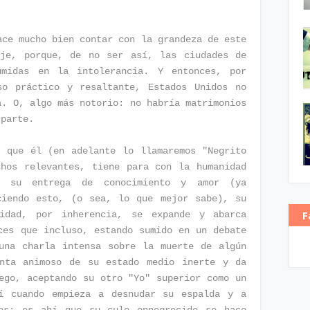
ace mucho bien contar con la grandeza de este
aje, porque, de no ser así, las ciudades de
umidas en la intolerancia. Y entonces, por
o práctico y resaltante, Estados Unidos no
á. O, algo más notorio: no habría matrimonios
 parte.
e que él (en adelante lo llamaremos "Negrito
chos relevantes, tiene para con la humanidad
n su entrega de conocimiento y amor (ya
ciendo esto, (o sea, lo que mejor sabe), su
F
lidad, por inherencia, se expande y abarca
ces que incluso, estando sumido en un debate
una charla intensa sobre la muerte de algún
nta animoso de su estado medio inerte y da
ego, aceptando su otro "Yo" superior como un
í cuando empieza a desnudar su espalda y a