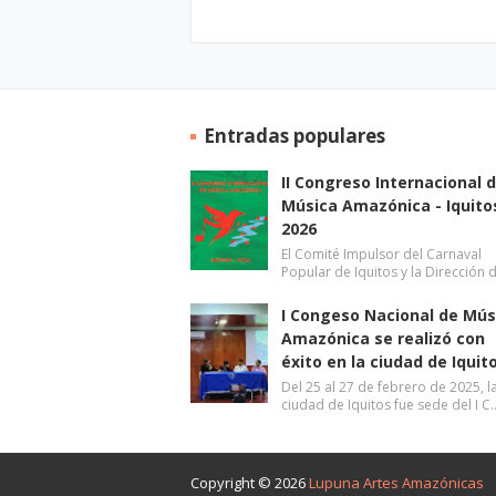
Entradas populares
II Congreso Internacional 
Música Amazónica - Iquito
2026
El Comité Impulsor del Carnaval
Popular de Iquitos y la Dirección 
I Congeso Nacional de Mús
Amazónica se realizó con
éxito en la ciudad de Iquit
Del 25 al 27 de febrero de 2025, l
ciudad de Iquitos fue sede del I C
Copyright ©
2026
Lupuna Artes Amazónicas