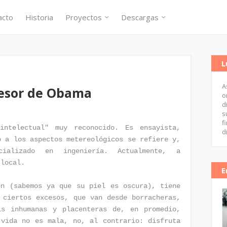
acto
Historia
Proyectos
Descargas
L
A
asesor de Obama
o
d
s
f
ntelectual" muy reconocido. Es ensayista,
d
o a los aspectos metereológicos se refiere y,
cializado en ingeniería. Actualmente, a
 local.
E
en (sabemos ya que su piel es oscura), tiene
 ciertos excesos, que van desde borracheras,
is inhumanas y placenteras de, en promedio,
 vida no es mala, no, al contrario: disfruta