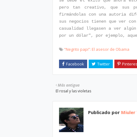
se debe el éxito que ahora est
pero tan creativo, que sus p
firmándolas con una autoria dif
sus negocios tienen que ver con
casualidad llegasen a ver algún
por un dólar", por ejemplo, aqu
“Negrito papi”: El asesor de Obama
Más antigua
El rosal y las violetas
Publicado por
Miuler