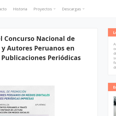
acto
Historia
Proyectos
Descargas
L
l Concurso Nacional de
A
 y Autores Peruanos en
o
d
 Publicaciones Periódicas
s
f
d
E