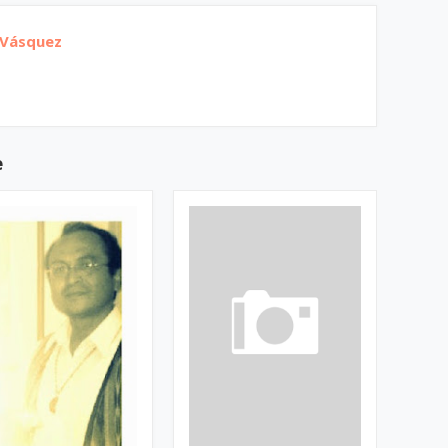
 Vásquez
e