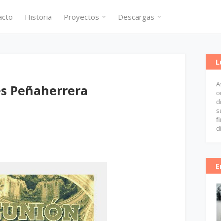
acto
Historia
Proyectos
Descargas
L
A
es Peñaherrera
o
d
s
f
d
E