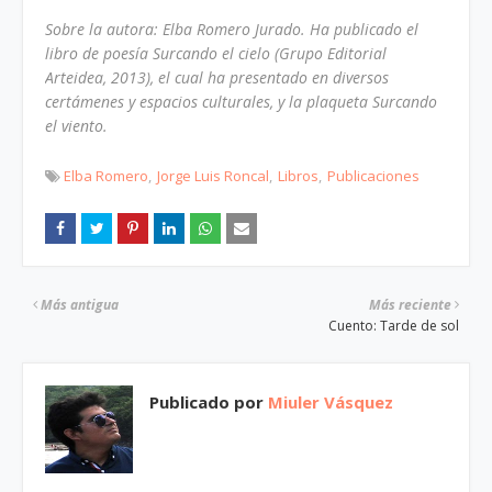
Sobre la autora: Elba Romero Jurado. Ha publicado el
libro de poesía Surcando el cielo (Grupo Editorial
Arteidea, 2013), el cual ha presentado en diversos
certámenes y espacios culturales, y la plaqueta Surcando
el viento.
Elba Romero
Jorge Luis Roncal
Libros
Publicaciones
Más antigua
Más reciente
Cuento: Tarde de sol
Publicado por
Miuler Vásquez