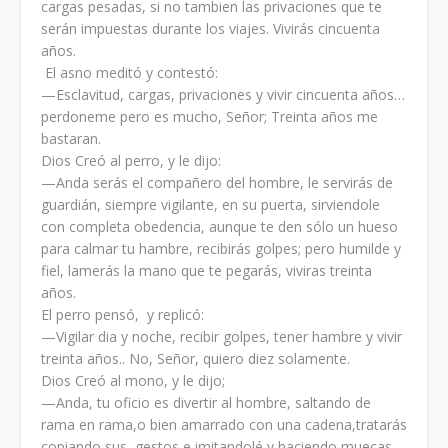
cargas pesadas, si no tambien las privaciones que te
serán impuestas durante los viajes. Vivirás cincuenta
años.
El asno meditó y contestó:
—Esclavitud, cargas, privaciones y vivir cincuenta años…
perdoneme pero es mucho, Señor; Treinta años me
bastaran.
Dios Creó al perro, y le dijo:
—Anda serás el compañero del hombre, le servirás de
guardián, siempre vigilante, en su puerta, sirviendole
con completa obedencia, aunque te den sólo un hueso
para calmar tu hambre, recibirás golpes; pero humilde y
fiel, lamerás la mano que te pegarás, viviras treinta
años.
El perro pensó, y replicó:
—Vigilar dia y noche, recibir golpes, tener hambre y vivir
treinta años.. No, Señor, quiero diez solamente.
Dios Creó al mono, y le dijo;
—Anda, tu oficio es divertir al hombre, saltando de
rama en rama,o bien amarrado con una cadena,tratarás
copiando sus gestos e imitandolé y haciendo muecas,