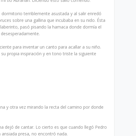
mi tío Abrahán. Diciendo esto salió corriendo.
l dormitorio terriblemente asustada y al salir enredó
bruces sobre una gallina que incubaba en su nido. Ésta
laberinto, pasó pisando la hamaca donde dormía el
oró desesperadamente.
ciente para inventar un canto para acallar a su niño.
u propia inspiración y en tono triste la siguiente
 una y otra vez mirando la recta del camino por donde
ana dejó de cantar. Lo cierto es que cuando llegó Pedro
a ansiada presa, no encontró nada.