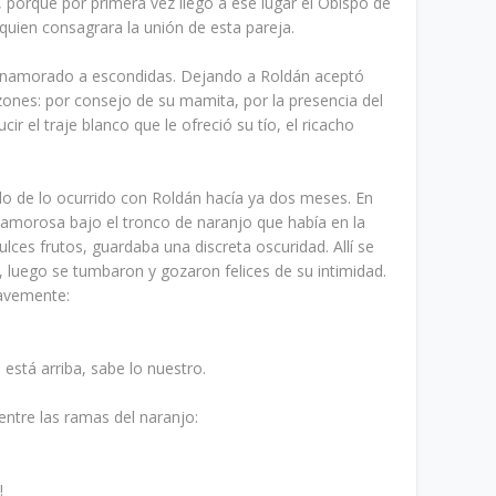
 porque por primera vez llegó a ese lugar el Obispo de
uien consagrara la unión de esta pareja.
r enamorado a escondidas. Dejando a Roldán aceptó
ones: por consejo de su mamita, por la presencia del
ir el traje blanco que le ofreció su tío, el ricacho
do de lo ocurrido con Roldán hacía ya dos meses. En
a amorosa bajo el tronco de naranjo que había en la
ulces frutos, guardaba una discreta oscuridad. Allí se
, luego se tumbaron y gozaron felices de su intimidad.
uavemente:
está arriba, sabe lo nuestro.
tre las ramas del naranjo:
!