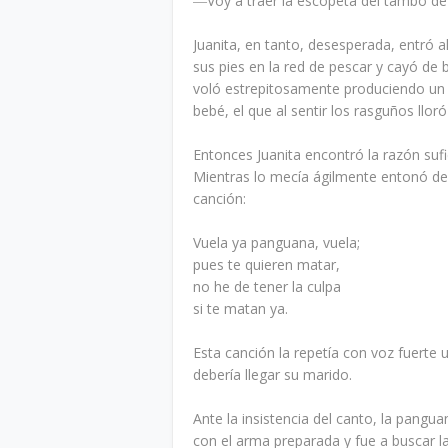
―Voy a traer la escopeta del tambo de 
Juanita, en tanto, desesperada, entró a
sus pies en la red de pescar y cayó de 
voló estrepitosamente produciendo un 
bebé, el que al sentir los rasguños ll
Entonces Juanita encontró la razón sufi
Mientras lo mecía ágilmente entonó de s
canción:
Vuela ya panguana, vuela;
pues te quieren matar,
no he de tener la culpa
si te matan ya.
Esta canción la repetía con voz fuerte
debería llegar su marido.
Ante la insistencia del canto, la pangu
con el arma preparada y fue a buscar l