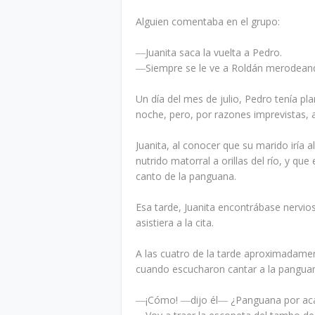
Alguien comentaba en el grupo:
―Juanita saca la vuelta a Pedro.
―Siempre se le ve a Roldán merodeando 
Un día del mes de julio, Pedro tenía pl
noche, pero, por razones imprevistas, 
Juanita, al conocer que su marido iría
nutrido matorral a orillas del río, y qu
canto de la panguana.
Esa tarde, Juanita encontrábase nervio
asistiera a la cita.
A las cuatro de la tarde aproximadame
cuando escucharon cantar a la pangua
―¡Cómo! ―dijo él― ¿Panguana por acá