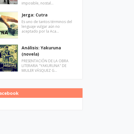
imposible, nostal…
Jerga: Cutra
Es uno de tantos términos del
lenguaje vulgar aún no
aceptado por la Aca…
Análisis: Yakuruna
(novela)
PRESENTACIÓN DE LA OBRA
LITERARIA "YAKURUNA" DE
MIULER VÁSQUEZ G…
acebook