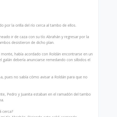
por la orilla del río cerca al tambo de ellos.
aneado ir de caza con su tío Abrahán y regresar por la
ambos desistieron de dicho plan.
 al monte, había acordado con Roldán encontrarse en un
e el galán debería anunciarse remedando con silbidos el
sa, pues no sabía cómo avisar a Roldán para que no
nte, Pedro y Juanita estaban en el ramadón del tambo
na.
 cerca?