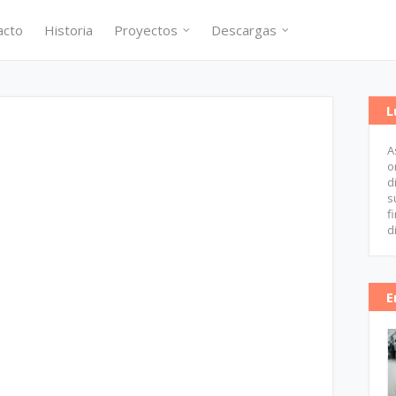
acto
Historia
Proyectos
Descargas
L
A
a
o
d
s
f
d
E