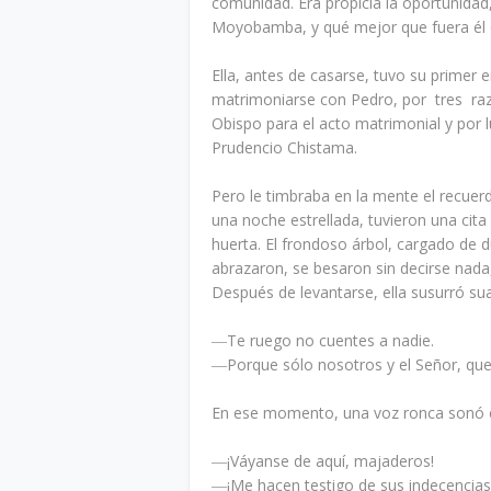
comunidad. Era propicia la oportunidad,
Moyobamba, y qué mejor que fuera él q
Ella, antes de casarse, tuvo su prime
matrimoniarse con Pedro, por tres raz
Obispo para el acto matrimonial y por luc
Prudencio Chistama.
Pero le timbraba en la mente el recuer
una noche estrellada, tuvieron una cit
huerta. El frondoso árbol, cargado de d
abrazaron, se besaron sin decirse nada
Después de levantarse, ella susurró s
―Te ruego no cuentes a nadie.
―Porque sólo nosotros y el Señor, que 
En ese momento, una voz ronca sonó en
―¡Váyanse de aquí, majaderos!
―¡Me hacen testigo de sus indecencias