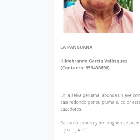
LA PANGUANA
Hildebrando García Velásquez
(Contacto: 959438690)
I
En la selva peruana, abunda un ave c
casi redondo por su plumaje, color est
cazadores.
Su canto sonoro y prolongado se puede 
– jua – juaiii".