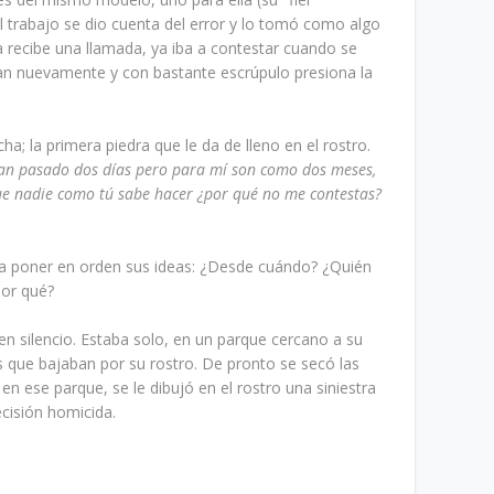
el trabajo se dio cuenta del error y lo tomó como algo
 recibe una llamada, ya iba a contestar cuando se
man nuevamente y con bastante escrúpulo presiona la
ha; la primera piedra que le da de lleno en el rostro.
han pasado dos días pero para mí son como dos meses,
 que nadie como tú sabe hacer ¿por qué no me contestas?
ara poner en orden sus ideas: ¿Desde cuándo? ¿Quién
por qué?
en silencio. Estaba solo, en un parque cercano a su
as que bajaban por su rostro. De pronto se secó las
en ese parque, se le dibujó en el rostro una siniestra
ecisión homicida.