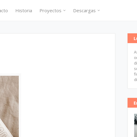
acto
Historia
Proyectos
Descargas
L
A
o
d
s
f
d
E