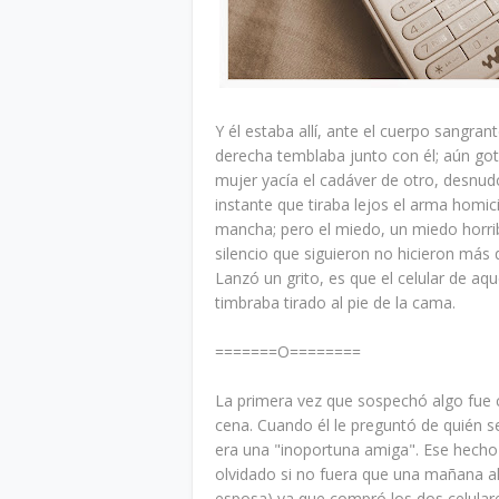
Y él estaba allí, ante el cuerpo sangra
derecha temblaba junto con él; aún got
mujer yacía el cadáver de otro, desnudo 
instante que tiraba lejos el arma homici
mancha; pero el miedo, un miedo horri
silencio que siguieron no hicieron más 
Lanzó un grito, es que el celular de a
timbraba tirado al pie de la cama.
=======O========
La primera vez que sospechó algo fue 
cena. Cuando él le preguntó de quién se
era una "inoportuna amiga". Ese hecho 
olvidado si no fuera que una mañana al i
esposa) ya que compró los dos celulare