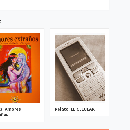
e
os: Amores
Relato: EL CELULAR
años