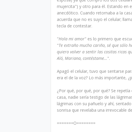
mujercita") y otro para él. Estando en 
anecdótico. Cuando retornaba a la casa
acuerda que no es suyo el celular; lla
tecla de contestar.
"
Hola mi amor
" es lo primero que escuc
"
Te extraño mucho cariño, sé que sólo 
quiero volver a sentir las cositas ricas
Aló, Mariana, contéstame…
".
Apagó el celular, tuvo que sentarse p
era el de la voz? Lo más importante, ¿
¿Por qué, por qué, por qué? Se repetía 
casa, nadie sería testigo de las lágrim
lágrimas con su pañuelo y ahí, sentado 
sonrisa que revelaba una irrevocable d
=======O========