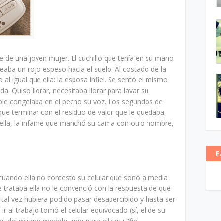
nte de una joven mujer. El cuchillo que tenía en su mano
eaba un rojo espeso hacia el suelo. Al costado de la
al igual que ella: la esposa infiel. Se sentó el mismo
da. Quiso llorar, necesitaba llorar para lavar su
ble congelaba en el pecho su voz. Los segundos de
que terminar con el residuo de valor que le quedaba.
quella, la infame que manchó su cama con otro hombre,
F
cuando ella no contestó su celular que sonó a media
 trataba ella no le convenció con la respuesta de que
tal vez hubiera podido pasar desapercibido y hasta ser
r al trabajo tomó el celular equivocado (sí, el de su
s del mismo modelo, uno para ella (su "fiel