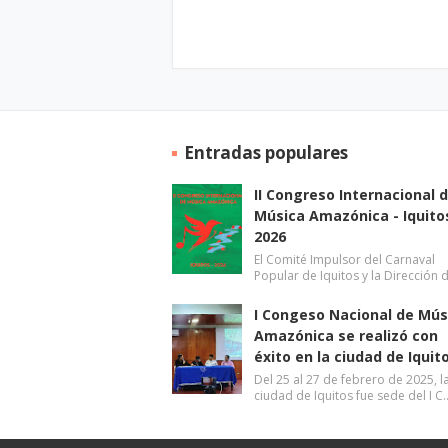
Entradas populares
II Congreso Internacional 
Música Amazónica - Iquito
2026
El Comité Impulsor del Carnaval
Popular de Iquitos y la Dirección 
I Congeso Nacional de Mús
Amazónica se realizó con
éxito en la ciudad de Iquit
Del 25 al 27 de febrero de 2025, l
ciudad de Iquitos fue sede del I C