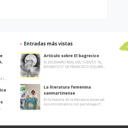
Entradas más vistas
de
Artículo sobre El bagrecico
s,
EL ESCENARIO REAL DEL CUENTO "EL
BAGRECICO" DE FRANCISCO IZQUIER…
de l…
La literatura femenina
ica
sanmartinense
En la historia de la literatura universal
os
nos encontramos con personajes f…
a
…