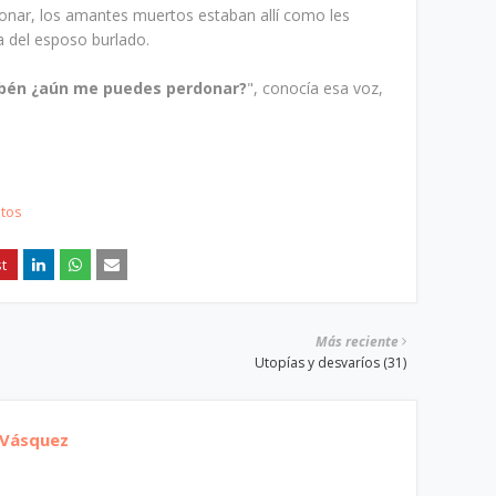
sonar, los amantes muertos estaban allí como les
ia del esposo burlado.
bén ¿aún me puedes perdonar?
", conocía esa voz,
atos
Más reciente
Utopías y desvaríos (31)
 Vásquez