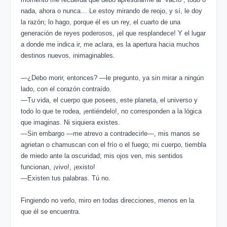
nada, ahora o nunca… Le estoy mirando de reojo, y sí, le doy
la razón; lo hago, porque él es un rey, el cuarto de una
generación de reyes poderosos, ¡el que resplandece! Y el lugar
a donde me indica ir,
me aclara, es la apertura hacia muchos
destinos nuevos, inimaginables.
―¿Debo morir, entonces? ―le pregunto, ya sin mirar a ningún
lado, con el corazón contraído.
―Tu vida, el cuerpo que posees, este planeta, el universo y
todo lo que te rodea, ¡entiéndelo!, no corresponden a la lógica
que imaginas. Ni siquiera existes.
―Sin embargo ―me atrevo a contradecirle―, mis manos se
agrietan o chamuscan con el frío o el fuego; mi cuerpo, tiembla
de miedo ante la oscuridad; mis ojos ven, mis sentidos
funcionan, ¡vivo!, ¡existo!
―Existen tus palabras. Tú no.
Fingiendo no verlo, miro en todas direcciones, menos en la
que él se encuentra.