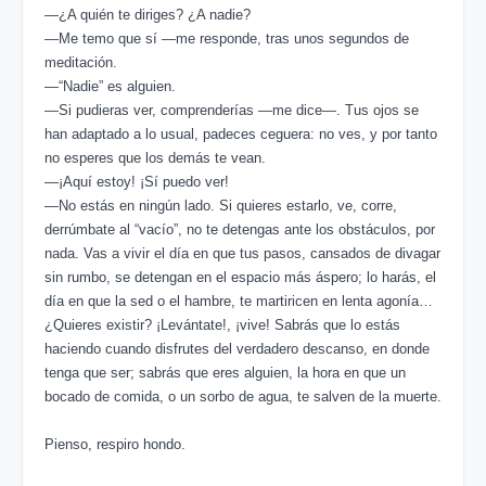
―¿A quién te diriges? ¿A nadie?
―Me temo que sí ―me responde, tras unos segundos de
meditación.
―“Nadie” es alguien.
―Si pudieras ver, comprenderías ―me dice―. Tus ojos se
han adaptado a lo usual, padeces ceguera: no ves, y por tanto
no esperes que los demás te vean.
―¡Aquí estoy! ¡Sí puedo ver!
―No estás en ningún lado. Si quieres estarlo, ve, corre,
derrúmbate al “vacío”, no te detengas ante los obstáculos, por
nada. Vas a vivir el día en que tus pasos, cansados de divagar
sin rumbo, se detengan en el espacio más áspero; lo harás, el
día en que la sed o el hambre, te martiricen en lenta agonía…
¿Quieres existir? ¡Levántate!, ¡vive! Sabrás que lo estás
haciendo cuando disfrutes del verdadero descanso, en donde
tenga que ser; sabrás que eres alguien, la hora en que un
bocado de comida, o un sorbo de agua, te salven de la muerte.
Pienso, respiro hondo.