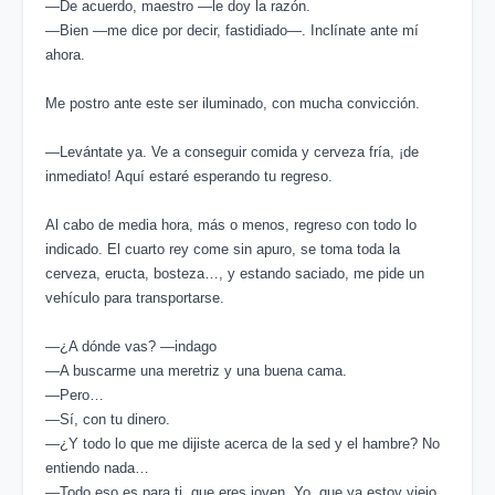
―De acuerdo, maestro ―le doy la razón.
―Bien ―me dice por decir, fastidiado―. Inclínate ante mí
ahora.
Me postro ante este ser iluminado, con mucha convicción.
―Levántate ya. Ve a conseguir comida y cerveza fría, ¡de
inmediato! Aquí estaré esperando tu regreso.
Al cabo de media hora, más o menos, regreso con todo lo
indicado. El cuarto rey come sin apuro, se toma toda la
cerveza, eructa, bosteza…, y estando saciado, me pide un
vehículo para transportarse.
―¿A dónde vas? ―indago
―A buscarme una meretriz y una buena cama.
―Pero…
―Sí, con tu dinero.
―¿Y todo lo que me dijiste acerca de la sed y el hambre? No
entiendo nada…
―Todo eso es para ti, que eres joven. Yo, que ya estoy viejo,