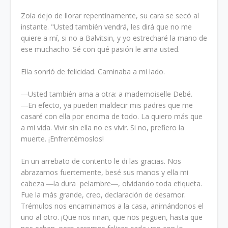
Zoía dejo de llorar repentinamente, su cara se secó al
instante. "Usted también vendrá, les dirá que no me
quiere a mí, si no a Balvitsin, y yo estrecharé la mano de
ese muchacho. Sé con qué pasión le ama usted.
Ella sonrió de felicidad. Caminaba a mi lado.
―Usted también ama a otra: a mademoiselle Debé.
―En efecto, ya pueden maldecir mis padres que me
casaré con ella por encima de todo. La quiero más que
a mi vida. Vivir sin ella no es vivir. Si no, prefiero la
muerte. ¡Enfrentémoslos!
En un arrebato de contento le di las gracias. Nos
abrazamos fuertemente, besé sus manos y ella mi
cabeza ―la dura pelambre―, olvidando toda etiqueta.
Fue la más grande, creo, declaración de desamor.
Trémulos nos encaminamos a la casa, animándonos el
uno al otro. ¡Que nos riñan, que nos peguen, hasta que