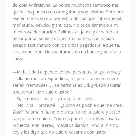
de Zoia Andréievna. La pobre muchacha tampoco me
quería. Yo parezco un orangután y soy feísimo. Pero por
ese entonces yo era por estilo de cualquier otro animal:
mofletudo, peludo, granuloso. No pude dar inicio a mi
mentirosa declaración. Salimos al jardín y echamos a
andar por un sendero. Nuestros padres, que habían
estado escuchando con los oídos pegados a la puerta,
se escondieron. Nos sentamos en un banco y volví a la
carga:
―Mi felicidad depende de una persona a la que amo, y
si ella no me correspondiera, mi perdición y mi muerte
serían irremisibles… Esa persona es Ud. ¿Puedo aspirar
a su amor? ¿Me quiere usted?
―Sí, le quiero ―dijo― y rompió en llanto.
―¡No, No! ―protesté― ¿Cómo es posible que me crea,
Zoia? Paloma mía, no me crea. Yo no la quiero y usted
tampoco me quiere. Todo es pura ficción. Nos casan a
la fuerza. Por interés, ¡malditos diablos! ¡Ahora mismo
voy y les digo que no quiero casarme con usted!