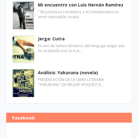
Mi encuentro con Luis Hernán Ramírez
" Mi poesía es romántica, y el romanticismo es
amor imposible, nostal…
Jerga: Cutra
Es uno de tantos términos del lenguaje vulgar aún
no aceptado por la Aca…
Análisis: Yakuruna (novela)
PRESENTACIÓN DE LA OBRA LITERARIA
"YAKURUNA" DE MIULER VÁSQUEZ G…
Facebook