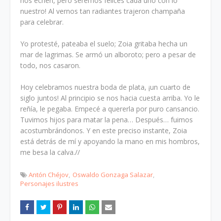
nos echen, pero seremos felices cada uno con lo
nuestro! Al vernos tan radiantes trajeron champaña
para celebrar.
Yo protesté, pateaba el suelo; Zoia gritaba hecha un
mar de lagrimas. Se armó un alboroto; pero a pesar de
todo, nos casaron.
Hoy celebramos nuestra boda de plata, ¡un cuarto de
siglo juntos! Al principio se nos hacia cuesta arriba. Yo le
reñía, le pegaba. Empecé a quererla por puro cansancio.
Tuvimos hijos para matar la pena… Después… fuimos
acostumbrándonos. Y en este preciso instante, Zoia
está detrás de mí y apoyando la mano en mis hombros,
me besa la calva.//
Antón Chéjov
Oswaldo Gonzaga Salazar
Personajes ilustres