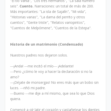
"El tío Vania", "Los tres hermanos", "La sala número
seis".
Cuento.
Narraciones: un total de más de 200.
Más importantes: "La isla de Sajalín", "Mi vida",
"Historias varias", "La dama del perrito y otros
cuentos", "Gente triste", "Relatos variopintos",
"Cuentos de Melpómene", "Cuentos de la Estepa".
Historia de un matrimonio (Condensado)
Nuestros padres nos dejaron solos.
―¡Anda! ―me incitó el mío― ¡Adelante!
―Pero ¿cómo le voy a hacer la declaración si no la
amo?
―¡Déjate de monsergas! No eres más que un bobo sin
luces. ―riñó mi padre.
―Bueno ―me dije a mí mismo, que sea lo que Dios
quiera.
Comencé a oír latir el corazón y castañetear los dientes