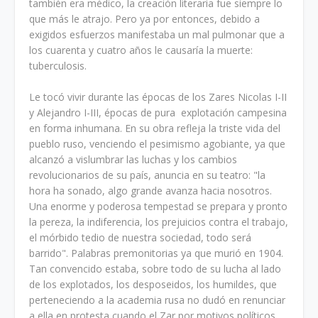
también era médico, la creación literaria fue siempre lo
que más le atrajo. Pero ya por entonces, debido a
exigidos esfuerzos manifestaba un mal pulmonar que a
los cuarenta y cuatro años le causaría la muerte:
tuberculosis.
Le tocó vivir durante las épocas de los Zares Nicolas I-II
y Alejandro I-III, épocas de pura explotación campesina
en forma inhumana. En su obra refleja la triste vida del
pueblo ruso, venciendo el pesimismo agobiante, ya que
alcanzó a vislumbrar las luchas y los cambios
revolucionarios de su país, anuncia en su teatro: "la
hora ha sonado, algo grande avanza hacia nosotros.
Una enorme y poderosa tempestad se prepara y pronto
la pereza, la indiferencia, los prejuicios contra el trabajo,
el mórbido tedio de nuestra sociedad, todo será
barrido". Palabras premonitorias ya que murió en 1904.
Tan convencido estaba, sobre todo de su lucha al lado
de los explotados, los desposeidos, los humildes, que
perteneciendo a la academia rusa no dudó en renunciar
a ella en protesta cuando el Zar por motivos políticos