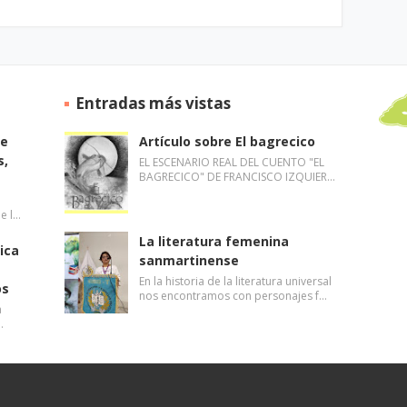
Entradas más vistas
de
Artículo sobre El bagrecico
s,
EL ESCENARIO REAL DEL CUENTO "EL
BAGRECICO" DE FRANCISCO IZQUIER…
de l…
La literatura femenina
ica
sanmartinense
En la historia de la literatura universal
os
nos encontramos con personajes f…
a
…