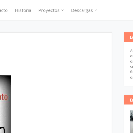
acto
Historia
Proyectos
Descargas
L
A
o
d
s
f
d
E