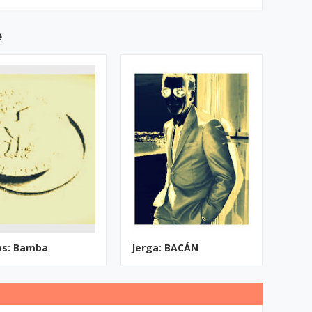
e
as: Bamba
Jerga: BACÁN