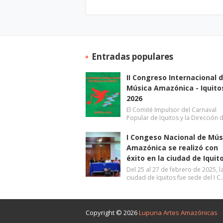
Entradas populares
II Congreso Internacional 
Música Amazónica - Iquito
2026
El Comité Impulsor del Carnaval
Popular de Iquitos y la Dirección 
I Congeso Nacional de Mús
Amazónica se realizó con
éxito en la ciudad de Iquit
Del 25 al 27 de febrero de 2025, l
ciudad de Iquitos fue sede del I C
Copyright ©
2026
Lupuna Artes Amazónicas