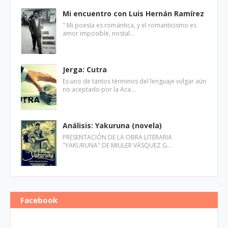
Mi encuentro con Luis Hernán Ramírez
" Mi poesía es romántica, y el romanticismo es
amor imposible, nostal…
Jerga: Cutra
Es uno de tantos términos del lenguaje vulgar aún
no aceptado por la Aca…
Análisis: Yakuruna (novela)
PRESENTACIÓN DE LA OBRA LITERARIA
"YAKURUNA" DE MIULER VÁSQUEZ G…
Facebook