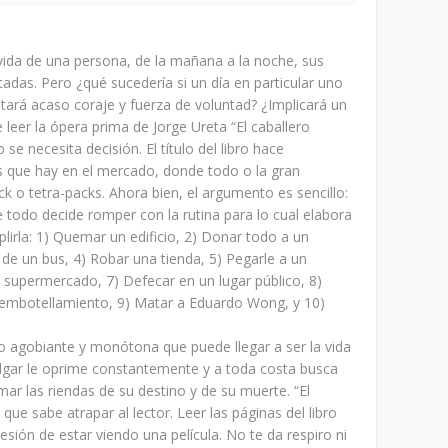
vida de una persona, de la mañana a la noche, sus
cadas. Pero ¿qué sucedería si un día en particular uno
itará acaso coraje y fuerza de voluntad? ¿Implicará un
leer la ópera prima de Jorge Ureta “El caballero
se necesita decisión. El título del libro hace
s que hay en el mercado, donde todo o la gran
 o tetra-packs. Ahora bien, el argumento es sencillo:
e todo decide romper con la rutina para lo cual elabora
plirla: 1) Quemar un edificio, 2) Donar todo a un
de un bus, 4) Robar una tienda, 5) Pegarle a un
n supermercado, 7) Defecar en un lugar público, 8)
 embotellamiento, 9) Matar a Eduardo Wong, y 10)
lo agobiante y monótona que puede llegar a ser la vida
ulgar le oprime constantemente y a toda costa busca
mar las riendas de su destino y de su muerte. “El
que sabe atrapar al lector. Leer las páginas del libro
esión de estar viendo una película. No te da respiro ni