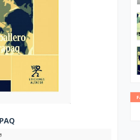
F
APAQ