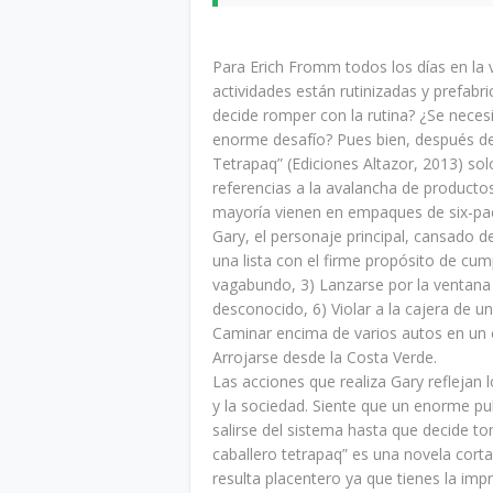
Para Erich Fromm todos los días en la 
actividades están rutinizadas y prefabri
decide romper con la rutina? ¿Se neces
enorme desafío? Pues bien, después de 
Tetrapaq” (Ediciones Altazor, 2013) solo 
referencias a la avalancha de producto
mayoría vienen en empaques de six-pack
Gary, el personaje principal, cansado d
una lista con el firme propósito de cum
vagabundo, 3) Lanzarse por la ventana 
desconocido, 6) Violar a la cajera de u
Caminar encima de varios autos en un
Arrojarse desde la Costa Verde.
Las acciones que realiza Gary reflejan 
y la sociedad. Siente que un enorme p
salirse del sistema hasta que decide to
caballero tetrapaq” es una novela corta 
resulta placentero ya que tienes la impr