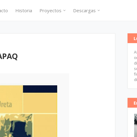
acto
Historia
Proyectos
Descargas
L
A
APAQ
o
d
s
f
d
E