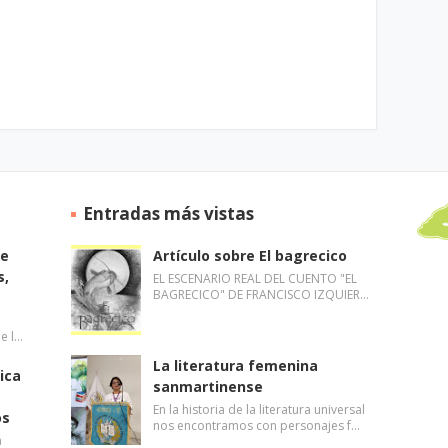
Entradas más vistas
de
Artículo sobre El bagrecico
s,
EL ESCENARIO REAL DEL CUENTO "EL
BAGRECICO" DE FRANCISCO IZQUIER…
de l…
La literatura femenina
ica
sanmartinense
En la historia de la literatura universal
os
nos encontramos con personajes f…
a