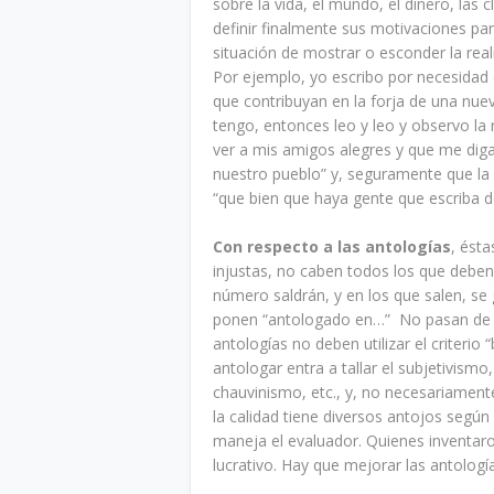
sobre la vida, el mundo, el dinero, las c
definir finalmente sus motivaciones par
situación de mostrar o esconder la real
Por ejemplo, yo escribo por necesidad d
que contribuyan en la forja de una nue
tengo, entonces leo y leo y observo la 
ver a mis amigos alegres y que me digan
nuestro pueblo” y, seguramente que la 
“que bien que haya gente que escriba 
Con respecto a las antologías
, ést
injustas, no caben todos los que deben
número saldrán, y en los que salen, se g
ponen “antologado en…” No pasan de se
antologías no deben utilizar el criterio 
antologar entra a tallar el subjetivismo
chauvinismo, etc., y, no necesariament
la calidad tiene diversos antojos según
maneja el evaluador. Quienes inventaron
lucrativo. Hay que mejorar las antologí