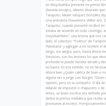
en Moyobamba presenté mi primer libro
(Novela-ensayo), Alberto Alvarado que l
Tarapoto, Miuler Vásquez González dij
Una anécdota chauvinista: Wilter Aro, Di
Tarapoto, cuando presenté mi libro en s
estaba de acuerdo en todo conmigo, en
moyobambino”, una broma que nos causó
lado, el colectivo: “Poética” de Tarapo
Planetaria” y agregan a mi nombre el d
niego, me alegra, pero, hasta ahora m
Entonces, son los lectores los que deci
profunda te puede hacerte decidir y deci
no basta. En ese sentido, no es necesar
Ahora bien ¿Quién califica de buen o m
alguna vez a Jorge Luis Borges "Dicen 
opinión, pero no la comparto. El día d
tildarán de impostor o chapucero o de 
Antes, un buen escritor era definido por 
define la prensa mediática que recibe 
promueve al escritor. Pomposamente lo