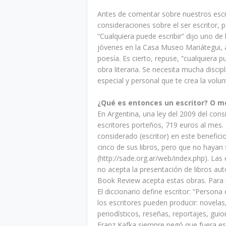
Antes de comentar sobre nuestros escri
consideraciones sobre el ser escritor, p
“Cualquiera puede escribir” dijo uno de 
jóvenes en la Casa Museo Mariátegui, al
poesía. Es cierto, repuse, “cualquiera p
obra literaria. Se necesita mucha disci
especial y personal que te crea la volun
¿Qué es entonces un escritor? O mej
En Argentina, una ley del 2009 del con
escritores porteños, 719 euros al mes. 
considerado (escritor) en este benefici
cinco de sus libros, pero que no hayan 
(http://sade.org.ar/web/index.php). Las 
no acepta la presentación de libros a
Book Review acepta estas obras. Para 
El diccionario define escritor: “Persona
los escritores pueden producir: novelas
periodísticos, reseñas, reportajes, guio
Franz Kafka siempre negó que fuera escr