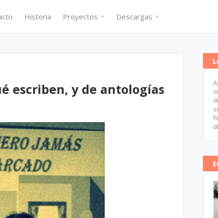
acto
Historia
Proyectos
Descargas
L
A
ué escriben, y de antologías
o
d
s
f
d
E