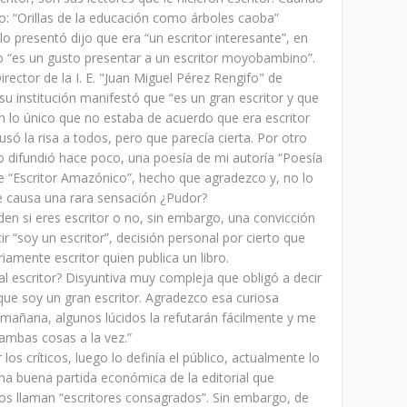
: “Orillas de la educación como árboles caoba”
o presentó dijo que era “un escritor interesante”, en
o “es un gusto presentar a un escritor moyobambino”.
rector de la I. E. "Juan Miguel Pérez Rengifo" de
u institución manifestó que “es un gran escritor y que
 lo único que no estaba de acuerdo que era escritor
 la risa a todos, pero que parecía cierta. Por otro
to difundió hace poco, una poesía de mi autoría “Poesía
e “Escritor Amazónico”, hecho que agradezco y, no lo
e causa una rara sensación ¿Pudor?
den si eres escritor o no, sin embargo, una convicción
r “soy un escritor”, decisión personal por cierto que
iamente escritor quien publica un libro.
al escritor? Disyuntiva muy compleja que obligó a decir
que soy un gran escritor. Agradezco esa curiosa
e mañana, algunos lúcidos la refutarán fácilmente y me
ambas cosas a la vez.”
los críticos, luego lo definía el público, actualmente lo
una buena partida económica de la editorial que
s llaman “escritores consagrados”. Sin embargo, de