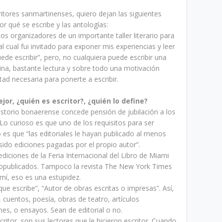
tores sanmartinenses, quiero dejan las siguientes
or qué se escribe y las antologías:
los organizadores de un importante taller literario para
 cual fui invitado para exponer mis experiencias y leer
uede escribir”, pero, no cualquiera puede escribir una
plina, bastante lectura y sobre todo una motivación
tad necesaria para ponerte a escribir.
or, ¿quién es escritor?, ¿quién lo define?
sistorio bonaerense concede pensión de jubilación a los
Lo curioso es que uno de los requisitos para ser
o es que “las editoriales le hayan publicado al menos
sido ediciones pagadas por el propio autor”.
ediciones de la Feria Internacional del Libro de Miami
utopublicados. Tampoco la revista The New York Times
mí, eso es una estupidez.
 que escribe”, “Autor de obras escritas o impresas”. Así,
, cuentos, poesía, obras de teatro, artículos
nes, o ensayos. Sean de editorial o no.
itor, son sus lectores que le hicieron escritor. Cuando