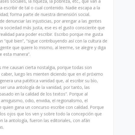
lases sociales, la riqueza, la pobreza, etc., que van a
a escribir de tal o cual contenido. Nadie escapa a la
idad; forma parte de nuestra dimensión social.
e denunciar las injusticias, por arengar a las gentes
va sociedad más justa, ese es el gusto consciente que
realidad para poder escribir. Escribo porque me gusta
 “qué bien”, “sigue contribuyendo así con la cultura de
gente que quiere lo mismo, al leerme, se alegre y diga
de esta manera”.
as me causan cierta nostalgia, porque todas son
 caber, luego les mienten diciendo que en el próximo
enera una patética vanidad que, al escribir su bío,
r una antología de la vanidad, por tanto, las
“basado en la calidad de los textos”. Porque al
, amiguismo, odio, envidia, el regionalismo, el
e quien gana un concurso escribe con calidad. Porque
 los ojos que los ven y sobre todo la concepción que
 la antología, fueron las editoriales, con afán
as.