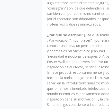
algo estamos completamente seguros, l
“consagran” son los que defienden el si
también van por ese mismo camino. Los
por el contrario son difamados; despué
inofensivos o dioses inmaculados.
¿Por qué se escribe? ¿Por qué escr
¿Por vocación?, ¿por placer?, ¿por afán
conocer una idea, un pensamiento, una
y además es mi oficio” dice Jean Paul S
“necesidad emocional de expresión”, pa
Foster Wallace “pura diversión”. Por un 
inspiración es el efecto, sentir el escrit
le hace producir espontáneamente y co
nace de la nada, lo digo en mi libro “V
selva” en la introducción: “nuestro mun
que lo hemos alimentado intelectualme
mundo interior es el pensamiento donde
inspiración tiene su motivación, y la cr
Sin embargo, consciente o inconscient