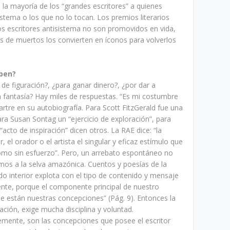
a mayoría de los “grandes escritores” a quienes
stema o los que no lo tocan. Los premios literarios
 escritores antisistema no son promovidos en vida,
s de muertos los convierten en íconos para volverlos
iben?
 de figuración?, ¿para ganar dinero?, ¿por dar a
 fantasía? Hay miles de respuestas. “Es mi costumbre
artre en su autobiografía. Para Scott FitzGerald fue una
ra Susan Sontag un “ejercicio de exploración”, para
“acto de inspiración” dicen otros. La RAE dice: “la
or, el orador o el artista el singular y eficaz estímulo que
mo sin esfuerzo”. Pero, un arrebato espontáneo no
amos a la selva amazónica. Cuentos y poesías de la
do interior explota con el tipo de contenido y mensaje
nte, porque el componente principal de nuestro
 están nuestras concepciones” (Pág. 9). Entonces la
eación, exige mucha disciplina y voluntad.
emente, son las concepciones que posee el escritor