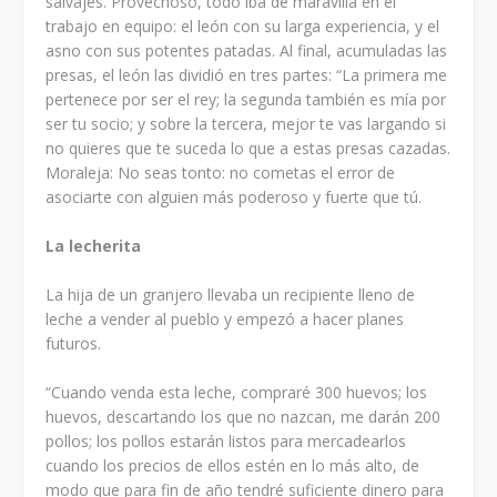
salvajes. Provechoso, todo iba de maravilla en el
trabajo en equipo: el león con su larga experiencia, y el
asno con sus potentes patadas. Al final, acumuladas las
presas, el león las dividió en tres partes: “La primera me
pertenece por ser el rey; la segunda también es mía por
ser tu socio; y sobre la tercera, mejor te vas largando si
no quieres que te suceda lo que a estas presas cazadas.
Moraleja: No seas tonto: no cometas el error de
asociarte con alguien más poderoso y fuerte que tú.
La lecherita
La hija de un granjero llevaba un recipiente lleno de
leche a vender al pueblo y empezó a hacer planes
futuros.
“Cuando venda esta leche, compraré 300 huevos; los
huevos, descartando los que no nazcan, me darán 200
pollos; los pollos estarán listos para mercadearlos
cuando los precios de ellos estén en lo más alto, de
modo que para fin de año tendré suficiente dinero para