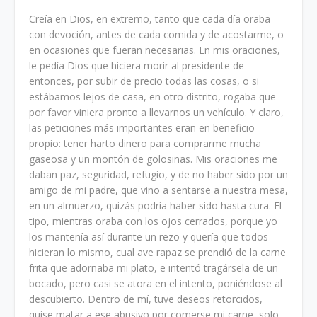
Creía en Dios, en extremo, tanto que cada día oraba
con devoción, antes de cada comida y de acostarme, o
en ocasiones que fueran necesarias. En mis oraciones,
le pedía Dios que hiciera morir al presidente de
entonces, por subir de precio todas las cosas, o si
estábamos lejos de casa, en otro distrito, rogaba que
por favor viniera pronto a llevarnos un vehículo. Y claro,
las peticiones más importantes eran en beneficio
propio: tener harto dinero para comprarme mucha
gaseosa y un montón de golosinas. Mis oraciones me
daban paz, seguridad, refugio, y de no haber sido por un
amigo de mi padre, que vino a sentarse a nuestra mesa,
en un almuerzo, quizás podría haber sido hasta cura. El
tipo, mientras oraba con los ojos cerrados, porque yo
los mantenía así durante un rezo y quería que todos
hicieran lo mismo, cual ave rapaz se prendió de la carne
frita que adornaba mi plato, e intentó tragársela de un
bocado, pero casi se atora en el intento, poniéndose al
descubierto. Dentro de mí, tuve deseos retorcidos,
quise matar a ese abusivo por comerse mi carne, solo