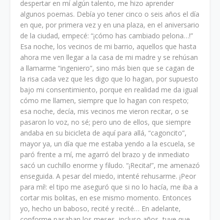
despertar en mí algún talento, me hizo aprender
algunos poemas. Debía yo tener cinco o seis años el día
en que, por primera vez y en una plaza, en el aniversario
de la ciudad, empecé: “¡cómo has cambiado pelona…!”
Esa noche, los vecinos de mi barrio, aquellos que hasta
ahora me ven llegar a la casa de mi madre y se rehúsan
a llamarme “ingeniero”, sino más bien que se cagan de
la risa cada vez que les digo que lo hagan, por supuesto
bajo mi consentimiento, porque en realidad me da igual
cómo me llamen, siempre que lo hagan con respeto;
esa noche, decía, mis vecinos me vieron recitar, o se
pasaron lo voz, no sé; pero uno de ellos, que siempre
andaba en su bicicleta de aquí para allá, “cagoncito”,
mayor ya, un día que me estaba yendo a la escuela, se
paró frente a mí, me agarró del brazo y de inmediato
sacó un cuchillo enorme y filudo. “¡Recita!”, me amenazó
enseguida. A pesar del miedo, intenté rehusarme. ¡Peor
para mí!: el tipo me aseguró que si no lo hacía, me iba a
cortar mis bolitas, en ese mismo momento. Entonces
yo, hecho un baboso, recité y recité… En adelante,
conforme pasaban los meses, incluso años, tuve que