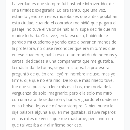
La verdad es que siempre fui bastante introvertido, de
una timidez exagerada. Lo era tanto, que una vez,
estando yendo en esos microbuses que antes poblaban
esta ciudad, cuando el cobrador me pidió que pagara el
pasaje, no tuve el valor de hablar ni supe decirle que mi
madre lo haría. Otra vez, en la escuela, habiéndose
perdido mi cuaderno y yendo este a parar en manos de
la profesora, no quise reconocer que era mío. Y es que
en ese cuaderno, había escrito un montón de poemas y
cartas, dedicadas a una compañerita que me gustaba,
la más linda de todas, según mis ojos. La profesora
preguntó de quién era, leyó mi nombre incluso; mas yo,
firme, dije que no era mío. De lo que más miedo tuve,
fue que se pusiera a leer mis escritos, me moría de la
vergüenza de solo imaginarlo; pero ella solo me miró
con una cara de seducción y burla, y guardó el cuaderno
en su bolso, lejos de mí para siempre. Si bien nunca le
dije palabra alguna a quien me gustaba, sí tuve reparos
en las miles de veces que me masturbé, pensando en
que tal vez iba a ir al infierno por eso.