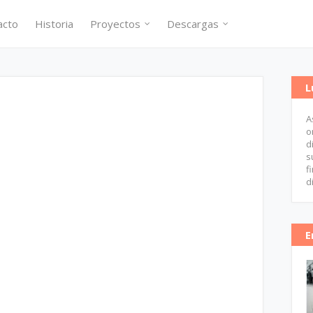
acto
Historia
Proyectos
Descargas
L
A
o
d
s
f
d
E